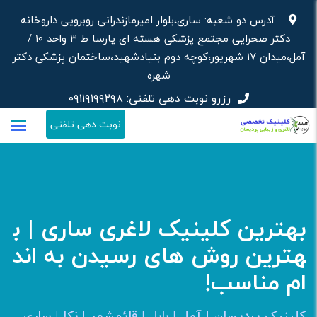
رش
آدرس دو شعبه: ساری،بلوار امیرمازندرانی روبرویی داروخانه‌
ه
دکتر صحرایی مجتمع پزشکی هسته ای پارسا ط ۳ واحد ۱۰ /
حتوا
آمل،میدان ۱۷ شهریور،کوچه دوم بنیادشهید،ساختمان پزشکی دکتر
شهره
رزرو نوبت دهی تلفنی:
۰۹۱۱۹۱۹۹۲۹۸
نوبت دهی تلفنی
بهترین کلینیک لاغری ساری | ب
هترین روش های رسیدن به اند
ام مناسب!
کلینیک پردیسان | آمل | بابل | قائمشهر | نکا | ساری