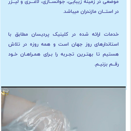
موضعی در زمینه زیبایی، جوانســازی، لاغـــری و لیــزر
در استــان مازندران میباشد.
خدمات ارائه شده در کلینیک پردیسان مطابق با
استاندارهای روز جهان است و همه روزه در تلاش
هستیم تا بهتـرین تجـربه را بـرای همـراهـان خـود
رقــم بزنیـم.