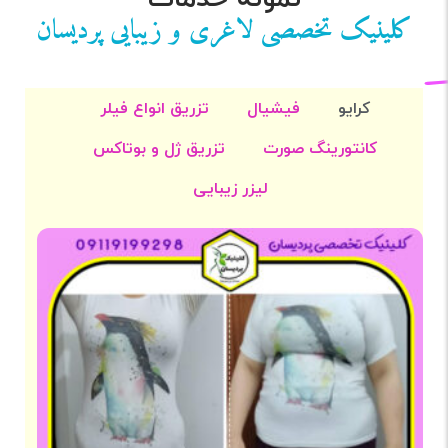
کلینیک تخصصی لاغری و زیبایی پردیسان
کرایو
فیشیال
تزریق انواع فیلر
کانتورینگ صورت
تزریق ژل و بوتاکس
لیزر زیبایی