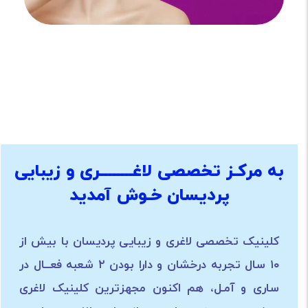
لاغری آسان ساری
تزریق ژل ساری
لاغری آمل
کلینیک لاغری ساری
لاغری سریع ساری تزریق بوتاکس ساری
به مرکـز تخصصی لاغــــــــری و زیبایی
پردیسان خـوش آمدید
کلینیک‌ تخصصی لاغری و زیبایی پردیسان با بیش از
۱۰ سال تجربه درخشان و دارا بودن ۲ شعبه فعــال در
ساری و آمـل، هم اکنون مجهزترین کلینیک لاغری