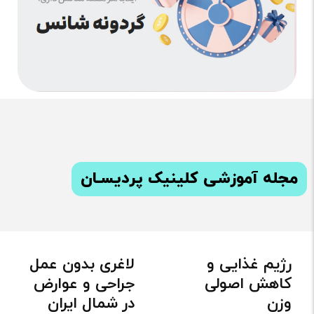
مجله آموزشی کلینیک پردیسـان
لاغری بدون عمل
معجره لاغری در
جراحی و عوارض
مازندران
در شمال ایران
…