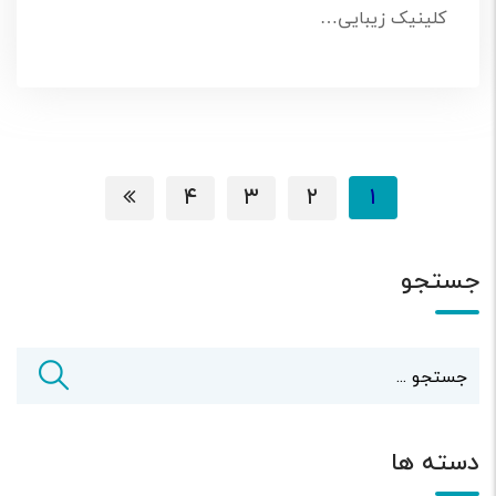
کلینیک زیبایی…
۴
۳
۲
۱
جستجو
دسته ها