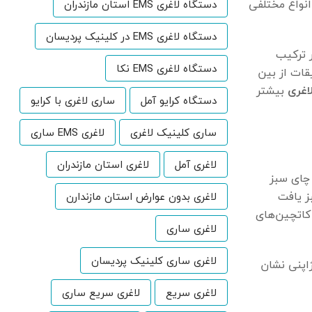
انواع مختلفی
دستگاه لاغری EMS استان مازندران
دستگاه لاغری EMS در کلینیک پردیسان
 ترکیب
دستگاه لاغری EMS نکا
قات از بین
لاغری
بیشتر
دستگاه کرایو آمل
ساری لاغری با کرایو
ساری کلینیک لاغری
لاغری EMS ساری
لاغری آمل
لاغری استان مازندران
‌کند. چای سبز
ز یافت
لاغری بدون عوارض استان مازندارن
 گرم کاتچین است. اپی گالوکاتچین گالات، ۸۰ درصد از کل کاتچین‌های
لاغری ساری
لاغری ساری کلینیک پردیسان
اپنی نشان
لاغری سریع
لاغری سریع ساری