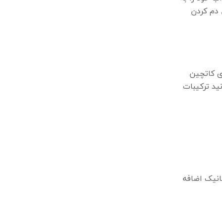
 دم کردن
ی کاتچین
ید ترکیبات
انیک اضافه