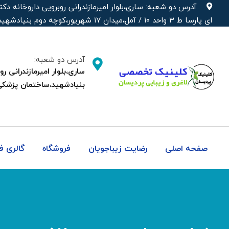
رش
آدرس دو شعبه: ساری،بلوار امیرمازندرانی روبرویی داروخانه‌
ه
ای پارسا ط ۳ واحد ۱۰ / آمل،میدان ۱۷ شهریور،کوچه دوم بنیادشهید،ساختمان پزشکی دکتر شهره
حتوا
آدرس دو شعبه:
بنیادشهید،ساختمان پزشکی
صفحه اصلی
رضایت زیباجویان
فروشگاه
گالری 