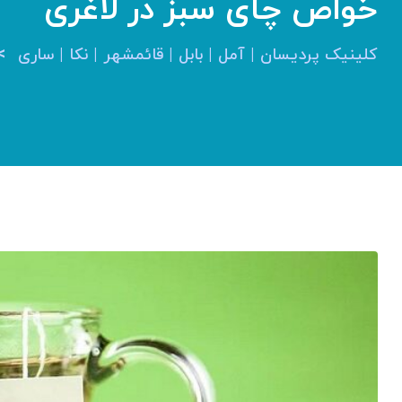
خواص چای سبز در لاغری
>
کلینیک پردیسان | آمل | بابل | قائمشهر | نکا | ساری