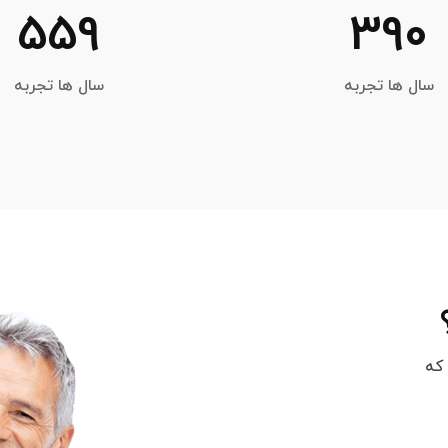
559
390
سال ها تجربه
سال ها تجربه
 که