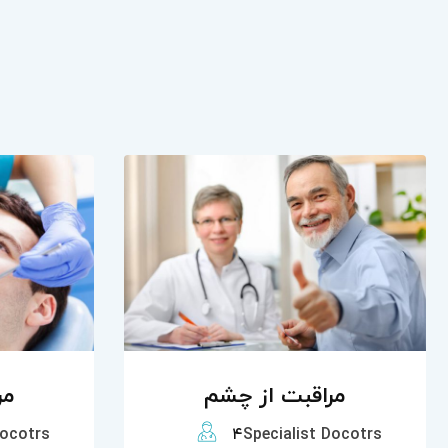
مراقبت از چشم
مر
Docotrs
۴
Specialist Docotrs