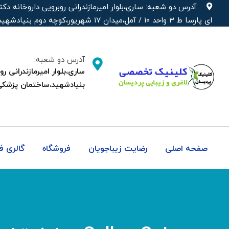
رش
آدرس دو شعبه: ساری،بلوار امیرمازندرانی روبرویی داروخانه‌
ه
ای پارسا ط ۳ واحد ۱۰ / آمل،میدان ۱۷ شهریور،کوچه دوم بنیادشهید،ساختمان پزشکی دکتر شهره
حتوا
آدرس دو شعبه:
بنیادشهید،ساختمان پزشکی
صفحه اصلی
رضایت زیباجویان
فروشگاه
گالری 