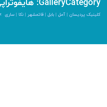
GalleryCategory:
هایفوتراپ
>
کلینیک پردیسان | آمل | بابل | قائمشهر | نکا | ساری