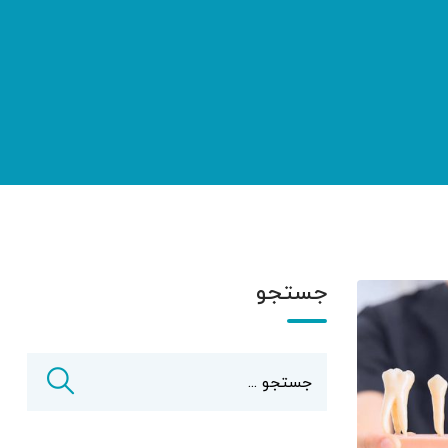
جستجو