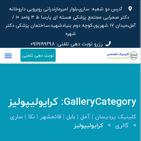
رش
آدرس دو شعبه: ساری،بلوار امیرمازندرانی روبرویی داروخانه‌
ه
دکتر صحرایی مجتمع پزشکی هسته ای پارسا ط ۳ واحد ۱۰ /
حتوا
آمل،میدان ۱۷ شهریور،کوچه دوم بنیادشهید،ساختمان پزشکی دکتر
شهره
رزرو نوبت دهی تلفنی:
۰۹۱۱۹۱۹۹۲۹۸
نوبت دهی تلفنی
GalleryCategory:
کرایولیپولیز
کلینیک پردیسان | آمل | بابل | قائمشهر | نکا | ساری
>
>
گالری
کرایولیپولیز