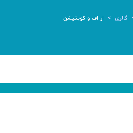
>
گالری
ار اف و کویتیشن