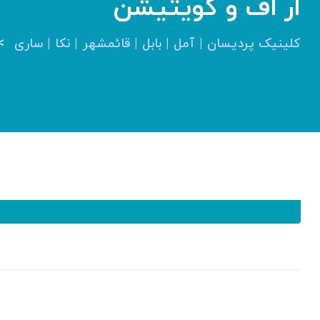
ار اف و کویتیشن
>
کلینیک پردیسان | آمل | بابل | قائمشهر | نکا | ساری