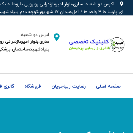
آدرس دو شعبه: ساری،بلوار امیرمازندرانی روبرویی داروخانه‌
ای پارسا ط ۳ واحد ۱۰ / آمل،میدان ۱۷ شهریور،کوچه دوم بنیادشهید،ساختمان پزشکی دکتر شهره
آدرس دو شعبه:
بنیادشهید،ساختمان پزشکی
صفحه اصلی
رضایت زیباجویان
فروشگاه
گالری 