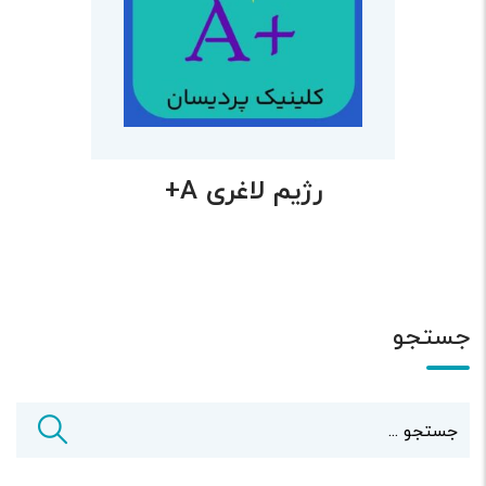
رژیم لاغری A+
جستجو