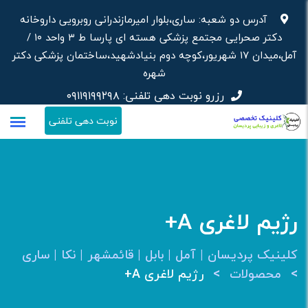
رش
آدرس دو شعبه: ساری،بلوار امیرمازندرانی روبرویی داروخانه‌
ه
دکتر صحرایی مجتمع پزشکی هسته ای پارسا ط ۳ واحد ۱۰ /
حتوا
آمل،میدان ۱۷ شهریور،کوچه دوم بنیادشهید،ساختمان پزشکی دکتر
شهره
رزرو نوبت دهی تلفنی:
۰۹۱۱۹۱۹۹۲۹۸
نوبت دهی تلفنی
رژیم لاغری A+
کلینیک پردیسان | آمل | بابل | قائمشهر | نکا | ساری
>
>
محصولات
رژیم لاغری A+