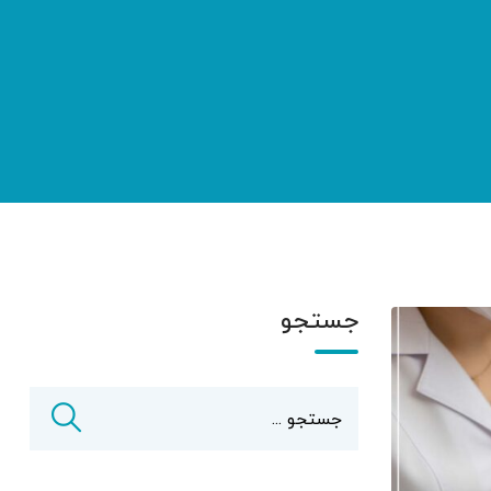
جستجو