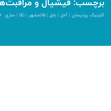
برچسب:
فیشیال و مراقبت‌ه
>
کلینیک پردیسان | آمل | بابل | قائمشهر | نکا | ساری