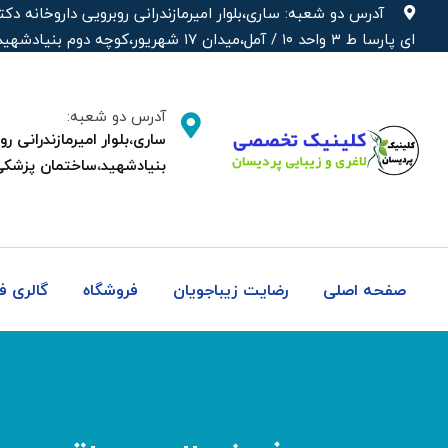
رش
آدرس دو شعبه: ساری،بلوار امیرمازندرانی روبرویی داروخانه‌
ه
ای پارسا ط ۳ واحد ۱۰ / آمل،میدان ۱۷ شهریور،کوچه دوم بنیادشهید،ساختمان پزشکی دکتر شهره
حتوا
آدرس دو شعبه:
بنیادشهید،ساختمان پزشکی
صفحه اصلی
رضایت زیباجویان
فروشگاه
گالری 