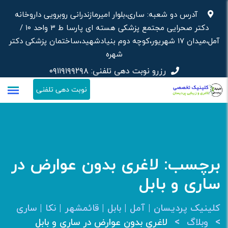
رش
آدرس دو شعبه: ساری،بلوار امیرمازندرانی روبرویی داروخانه‌
ه
دکتر صحرایی مجتمع پزشکی هسته ای پارسا ط ۳ واحد ۱۰ /
حتوا
آمل،میدان ۱۷ شهریور،کوچه دوم بنیادشهید،ساختمان پزشکی دکتر
شهره
رزرو نوبت دهی تلفنی:
۰۹۱۱۹۱۹۹۲۹۸
نوبت دهی تلفنی
برچسب:
لاغری بدون عوارض در
ساری و بابل
کلینیک پردیسان | آمل | بابل | قائمشهر | نکا | ساری
>
>
وبلاگ
لاغری بدون عوارض در ساری و بابل