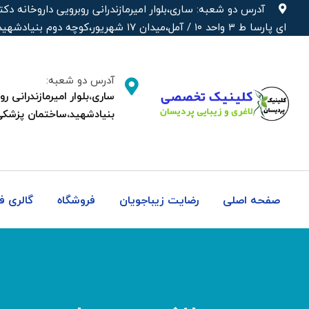
رش
آدرس دو شعبه: ساری،بلوار امیرمازندرانی روبرویی داروخانه‌
ه
ای پارسا ط ۳ واحد ۱۰ / آمل،میدان ۱۷ شهریور،کوچه دوم بنیادشهید،ساختمان پزشکی دکتر شهره
حتوا
آدرس دو شعبه:
بنیادشهید،ساختمان پزشکی
صفحه اصلی
رضایت زیباجویان
فروشگاه
گالری 