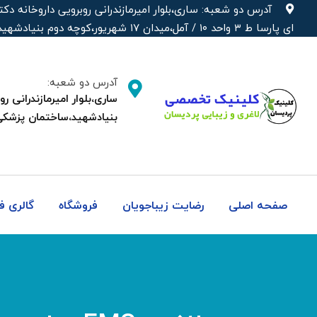
رش
آدرس دو شعبه: ساری،بلوار امیرمازندرانی روبرویی داروخانه‌
ه
ای پارسا ط ۳ واحد ۱۰ / آمل،میدان ۱۷ شهریور،کوچه دوم بنیادشهید،ساختمان پزشکی دکتر شهره
حتوا
آدرس دو شعبه:
بنیادشهید،ساختمان پزشکی
صفحه اصلی
رضایت زیباجویان
فروشگاه
گالری 