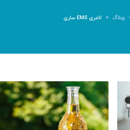
>
وبلاگ
لاغری EMS ساری