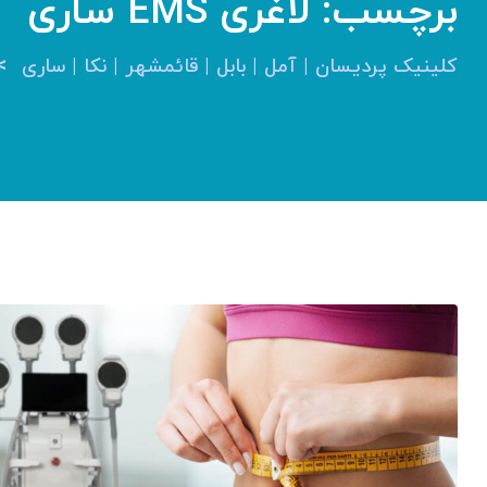
برچسب:
لاغری EMS ساری
>
کلینیک پردیسان | آمل | بابل | قائمشهر | نکا | ساری