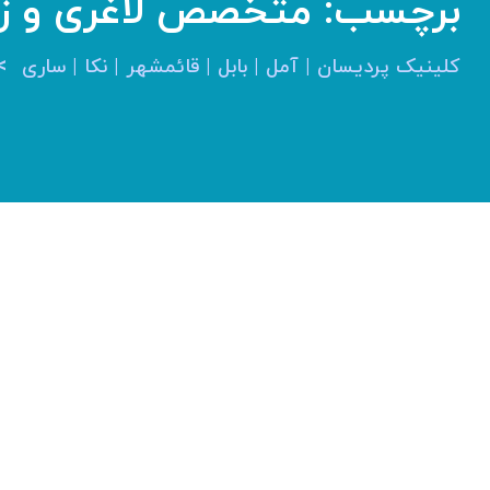
برچسب:
متخصص لاغری و زیب
>
کلینیک پردیسان | آمل | بابل | قائمشهر | نکا | ساری