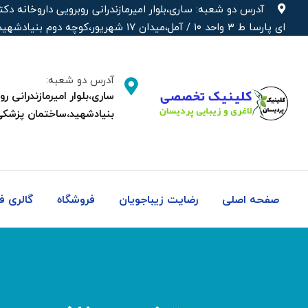
رش
آدرس دو شعبه: ساری،بلوار امیرمازندرانی روبرویی داروخانه‌
ه
ای پارسا ط ۳ واحد ۱۰ / آمل،میدان ۱۷ شهریور،کوچه دوم بنیادشهید،ساختمان پزشکی دکتر شهره
حتوا
آدرس دو شعبه:
بنیادشهید،ساختمان پزشکی
صفحه اصلی
رضایت زیباجویان
فروشگاه
گالری 