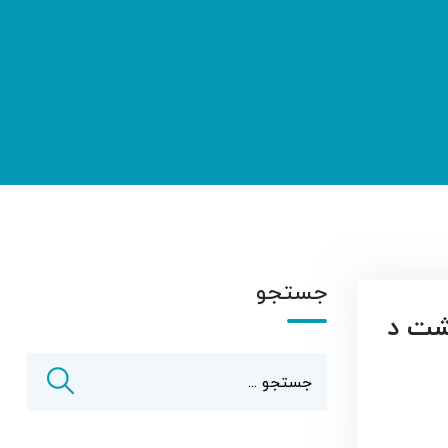
جستجو
شت د