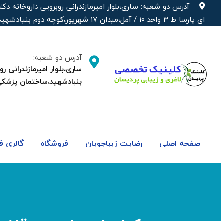
رش
آدرس دو شعبه: ساری،بلوار امیرمازندرانی روبرویی داروخانه‌
ه
ای پارسا ط ۳ واحد ۱۰ / آمل،میدان ۱۷ شهریور،کوچه دوم بنیادشهید،ساختمان پزشکی دکتر شهره
حتوا
آدرس دو شعبه:
بنیادشهید،ساختمان پزشکی
صفحه اصلی
رضایت زیباجویان
فروشگاه
گالری 