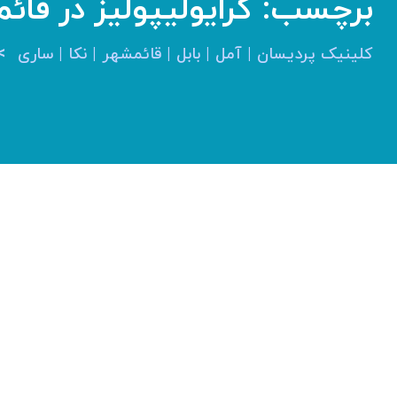
برچسب:
کرایولیپولیز در قائ
>
کلینیک پردیسان | آمل | بابل | قائمشهر | نکا | ساری