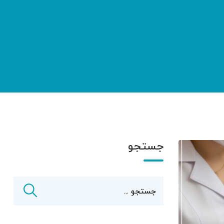
جستجو