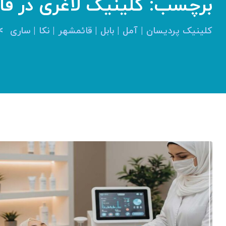
برچسب:
کلینیک لاغری در قا
>
کلینیک پردیسان | آمل | بابل | قائمشهر | نکا | ساری