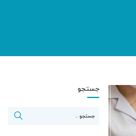
جستجو