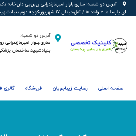
رش
آدرس دو شعبه: ساری،بلوار امیرمازندرانی روبرویی داروخانه‌
ه
ای پارسا ط ۳ واحد ۱۰ / آمل،میدان ۱۷ شهریور،کوچه دوم بنیادشهید،ساختمان پزشکی دکتر شهره
حتوا
آدرس دو شعبه:
بنیادشهید،ساختمان پزشکی
صفحه اصلی
رضایت زیباجویان
فروشگاه
گالری 