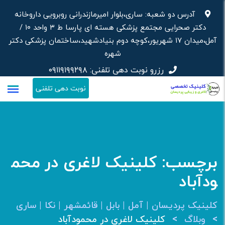
رش
آدرس دو شعبه: ساری،بلوار امیرمازندرانی روبرویی داروخانه‌
ه
دکتر صحرایی مجتمع پزشکی هسته ای پارسا ط ۳ واحد ۱۰ /
حتوا
آمل،میدان ۱۷ شهریور،کوچه دوم بنیادشهید،ساختمان پزشکی دکتر
شهره
رزرو نوبت دهی تلفنی:
۰۹۱۱۹۱۹۹۲۹۸
نوبت دهی تلفنی
برچسب:
کلینیک لاغری در محم
ودآباد
کلینیک پردیسان | آمل | بابل | قائمشهر | نکا | ساری
>
>
وبلاگ
کلینیک لاغری در محمودآباد